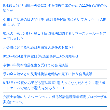
8月28日(金)「旧統一教会に対する債権申出のための110番」実施のお
知らせ
令和８年度法の日週間行事「裁判員等経験者にきいてみよう！」の開
催について
環境の小窓（５６）～第１７回環境法に関するサマースクール～をア
ップしました
元会員に関する相続財産清算人選任のお知らせ
8/10～8/14夏季休館日（相談業務休止）のお知らせ
令和８年熊本地震発生を受けての会長談話
県内全自治体との災害連携協定締結の完了に伴う会長談話
8月8日（土）夏休み子ども憲法教室「憲法ってなんだろう？～憲法ボ
ードゲームで遊んで憲法 を知ろう！～」
弁護士会館のリノベ ーションに係る設計監理業者選定プロポーザル
実施について