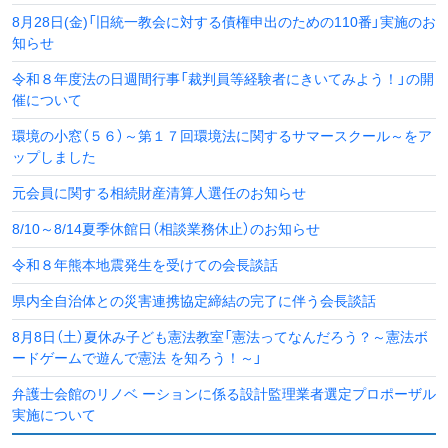
8月28日(金)「旧統一教会に対する債権申出のための110番」実施のお
知らせ
令和８年度法の日週間行事「裁判員等経験者にきいてみよう！」の開
催について
環境の小窓（５６）～第１７回環境法に関するサマースクール～をア
ップしました
元会員に関する相続財産清算人選任のお知らせ
8/10～8/14夏季休館日（相談業務休止）のお知らせ
令和８年熊本地震発生を受けての会長談話
県内全自治体との災害連携協定締結の完了に伴う会長談話
8月8日（土）夏休み子ども憲法教室「憲法ってなんだろう？～憲法ボ
ードゲームで遊んで憲法 を知ろう！～」
弁護士会館のリノベ ーションに係る設計監理業者選定プロポーザル
実施について