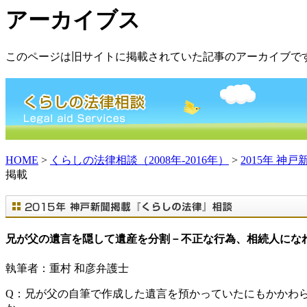
アーカイブス
このページは旧サイトに掲載されていた記事の
アーカイブ
で
HOME
>
くらしの法律相談（2008年-2016年）
>
2015年 
掲載
兄が父の遺言を隠して遺産を分割－不正な行為、相続人になれぬ 
執筆者：重村 和彦弁護士
Q：
兄が父の自筆で作成した遺言を預かっていたにもかかわ