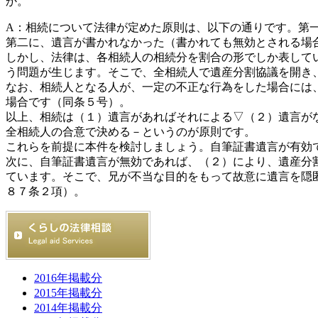
か。
A：
相続について法律が定めた原則は、以下の通りです。第
第二に、遺言が書かれなかった（書かれても無効とされる場
しかし、法律は、各相続人の相続分を割合の形でしか表して
う問題が生じます。そこで、全相続人で遺産分割協議を開き
なお、相続人となる人が、一定の不正な行為をした場合には
場合です（同条５号）。
以上、相続は（１）遺言があればそれによる▽（２）遺言が
全相続人の合意で決める－というのが原則です。
これらを前提に本件を検討しましょう。自筆証書遺言が有効
次に、自筆証書遺言が無効であれば、（２）により、遺産分
ています。そこで、兄が不当な目的をもって故意に遺言を隠
８７条２項）。
2016年掲載分
2015年掲載分
2014年掲載分