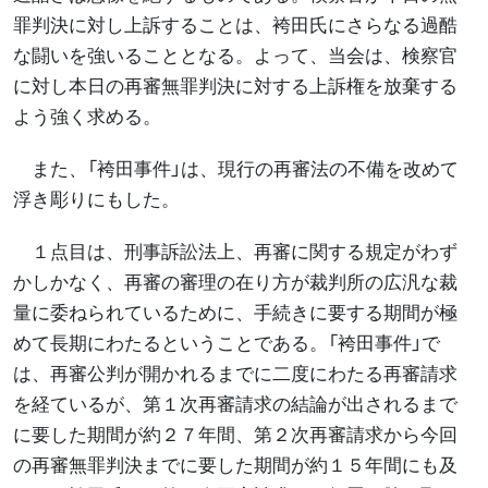
罪判決に対し上訴することは、袴田氏にさらなる過酷
な闘いを強いることとなる。よって、当会は、検察官
に対し本日の再審無罪判決に対する上訴権を放棄する
よう強く求める。
また、「袴田事件」は、現行の再審法の不備を改めて
浮き彫りにもした。
１点目は、刑事訴訟法上、再審に関する規定がわず
かしかなく、再審の審理の在り方が裁判所の広汎な裁
量に委ねられているために、手続きに要する期間が極
めて長期にわたるということである。「袴田事件」で
は、再審公判が開かれるまでに二度にわたる再審請求
を経ているが、第１次再審請求の結論が出されるまで
に要した期間が約２７年間、第２次再審請求から今回
の再審無罪判決までに要した期間が約１５年間にも及