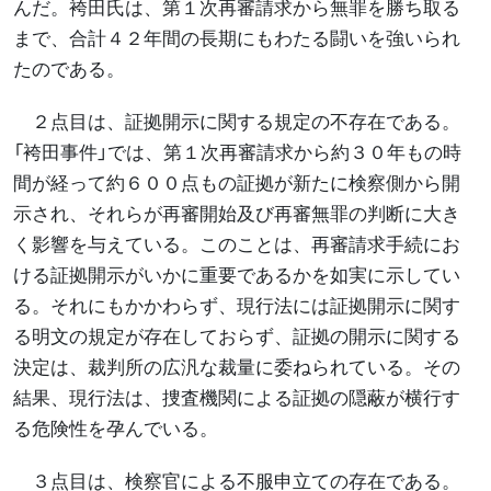
んだ。袴田氏は、第１次再審請求から無罪を勝ち取る
まで、合計４２年間の長期にもわたる闘いを強いられ
たのである。
２点目は、証拠開示に関する規定の不存在である。
「袴田事件」では、第１次再審請求から約３０年もの時
間が経って約６００点もの証拠が新たに検察側から開
示され、それらが再審開始及び再審無罪の判断に大き
く影響を与えている。このことは、再審請求手続にお
ける証拠開示がいかに重要であるかを如実に示してい
る。それにもかかわらず、現行法には証拠開示に関す
る明文の規定が存在しておらず、証拠の開示に関する
決定は、裁判所の広汎な裁量に委ねられている。その
結果、現行法は、捜査機関による証拠の隠蔽が横行す
る危険性を孕んでいる。
３点目は、検察官による不服申立ての存在である。