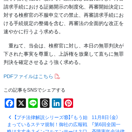
請求手続における証拠開示の制度化、再審開始決定に
対する検察官の不服申立ての禁止、再審請求手続にお
ける手続規定の整備を含む、再審法の全面的な改正を
速やかに行うよう求める。
重ねて、当会は、検察官に対し、本日の無罪判決が
下された事実を尊重し、上訴権を放棄して直ちに無罪
判決を確定させるよう強く求める。
PDFファイルはこちら
この記事をSNSでシェアする
Facebook
X
Line
Threads
LinkedIn
Pinterest
投稿ナビゲーション
【プチ法律解説シリーズ⑱】「もう始
11月8日（金）
まっているステマ規制！御社の広報戦
「第6回全国一
略は大丈夫？インフルエンサーは？口
斉障害年金法律