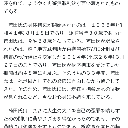
時を経て、ようやく再審無罪判決が言い渡されたもの
である。
袴田氏の身体拘束が開始されたのは、１９６６年（昭
和４１年）８月１８日であり、逮捕当時３０歳であった
袴田氏は、今や８８歳となっている。袴田氏が釈放さ
れたのは、静岡地方裁判所が再審開始並びに死刑及び
拘置の執行停止を決定した２０１４年（平成２６年）３月
２７日のことであり、袴田氏が身体拘束を受けていた
期間は約４８年にも及ぶ。そのうちの３３年間、袴田
氏は、死刑囚として死の恐怖に直面しながら過ごして
きた。そのため、袴田氏には、現在も拘禁反応の症状
が見られるなど、今なお心身に不調を来している。
袴田氏は、まさに人生の大半を自己の冤罪を晴らす
ための闘いに費やさざるを得なかったのであり、その
過酷さは想像を絶するものである。検察官が本日の無