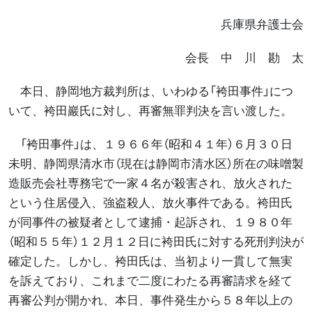
兵庫県弁護士会
会長 中 川 勘 太
本日、静岡地方裁判所は、いわゆる「袴田事件」につ
いて、袴田巖氏に対し、再審無罪判決を言い渡した。
「袴田事件」は、１９６６年（昭和４１年）６月３０日
未明、静岡県清水市（現在は静岡市清水区）所在の味噌製
造販売会社専務宅で一家４名が殺害され、放火された
という住居侵入、強盗殺人、放火事件である。袴田氏
が同事件の被疑者として逮捕・起訴され、１９８０年
（昭和５５年）１２月１２日に袴田氏に対する死刑判決が
確定した。しかし、袴田氏は、当初より一貫して無実
を訴えており、これまで二度にわたる再審請求を経て
再審公判が開かれ、本日、事件発生から５８年以上の