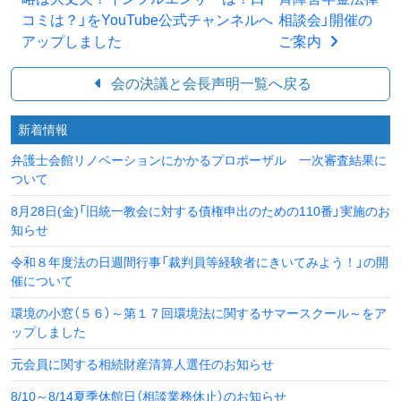
コミは？」をYouTube公式チャンネルへ
相談会」開催の
アップしました
ご案内
会の決議と会長声明一覧へ戻る
新着情報
弁護士会館リノベーションにかかるプロポーザル 一次審査結果に
ついて
8月28日(金)「旧統一教会に対する債権申出のための110番」実施のお
知らせ
令和８年度法の日週間行事「裁判員等経験者にきいてみよう！」の開
催について
環境の小窓（５６）～第１７回環境法に関するサマースクール～をア
ップしました
元会員に関する相続財産清算人選任のお知らせ
8/10～8/14夏季休館日（相談業務休止）のお知らせ