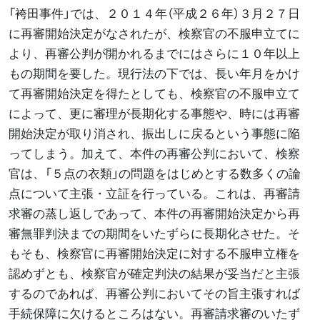
「袴田事件」では、２０１４年（平成２６年）３月２７日
に再審開始決定がなされたが、検察官の不服申立てに
より、再審公判が開かれるまでにはさらに１０年以上
もの期間を要した。現行法の下では、長い年月をかけ
て再審開始決定を得たとしても、検察官の不服申立て
によって、更に審理が長期化する事態や、時には再審
開始決定が取り消され、振出しに戻るという事態に陥
ってしまう。加えて、本件の再審公判において、検察
官は、「５点の衣類」の問題をはじめとする数多くの論
点について主張・立証を行っている。これは、再審請
求審の蒸し返しであって、本件の再審開始決定から再
審無罪判決までの期間をいたずらに長期化させた。そ
もそも、検察官に再審開始決定に対する不服申立権を
認めずとも、検察官が確定判決の結果が妥当だと主張
するのであれば、再審公判においてその旨主張すれば
手続保障に欠けるところはない。再審請求審のいたず