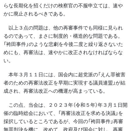
らな長期化を招くだけの検察官の不服申立ては、速や
かに廃止されるべきである。
以上３点の問題は、他の再審事件でも同様に見られ
るのであって、まさに制度的・構造的な問題である。
「袴田事件」のような悲劇を今後二度と繰り返さないた
めにも、再審法は、速やかに改正されなければならな
い。
本年３月１１日には、国会内に超党派の「えん罪被害
者のための再審法改正を早期に実現する議員連盟」が結
成され、再審法改正への機運が高まっている。
この点、当会は、２０２３年（令和５年）年３月１日開
催の臨時総会において、「再審法改正を求める決議」を
採択しているところであるが、今回の「袴田事件」再審
無罪判決を機に、改めて、政府及び国会に対し、再審