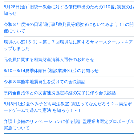
8月28日(金)「旧統一教会に対する債権申出のための110番」実施のお
知らせ
令和８年度法の日週間行事「裁判員等経験者にきいてみよう！」の開
催について
環境の小窓（５６）～第１７回環境法に関するサマースクール～をア
ップしました
元会員に関する相続財産清算人選任のお知らせ
8/10～8/14夏季休館日（相談業務休止）のお知らせ
令和８年熊本地震発生を受けての会長談話
県内全自治体との災害連携協定締結の完了に伴う会長談話
8月8日（土）夏休み子ども憲法教室「憲法ってなんだろう？～憲法ボ
ードゲームで遊んで憲法 を知ろう！～」
弁護士会館のリノベ ーションに係る設計監理業者選定プロポーザル
実施について